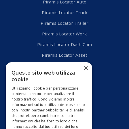
Piramis Locator Auto
Piramis Locator Truck
Piramis Locator Trailer
Piramis Locator Work
Piramis Locator Dash Cam
Piramis Locator Asset
×
Questo sito web utilizza
Link Utili
cookie
Utilizziamo i cookie per personalizzare
Home
contenuti, annunci e per analizzare il
nostro traffico. Condividiamo inoltre
Casi d'Uso
informazioni sul tuo utilizzo del nostro sito
con i nostri partner pubblicitari e di analisi
Blog
che potrebbero combinarle con altre
informazioni che hai fornito loro o che
Prova la Demo
hanno raccolto dal tuo utilizzo dei loro